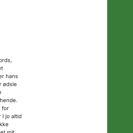
ords,
et
er hans
r ødsle
e
 hende.
 for
 jo altid
ikke
et mit