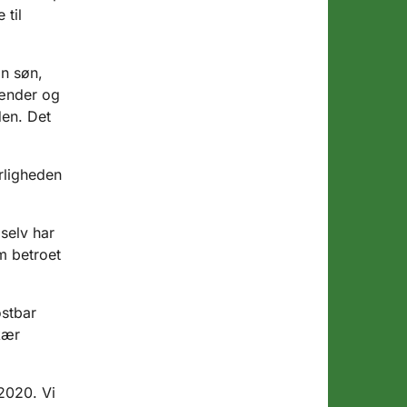
 til
in søn,
hænder og
den. Det
rligheden
selv har
m betroet
ostbar
kær
2020. Vi