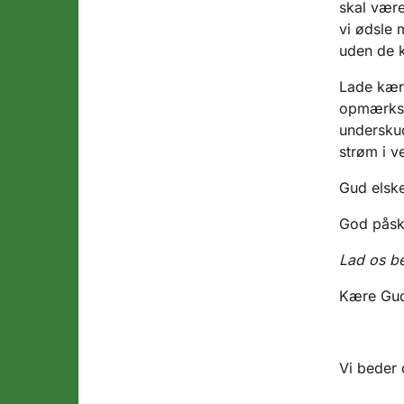
skal være
vi ødsle 
uden de k
Lade kærl
opmærkso
underskud
strøm i v
Gud elske
God pås
Lad os be
Kære Gu
Vi beder 