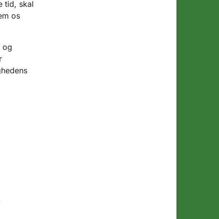
tid, skal
lem os
r og
r
ghedens
.