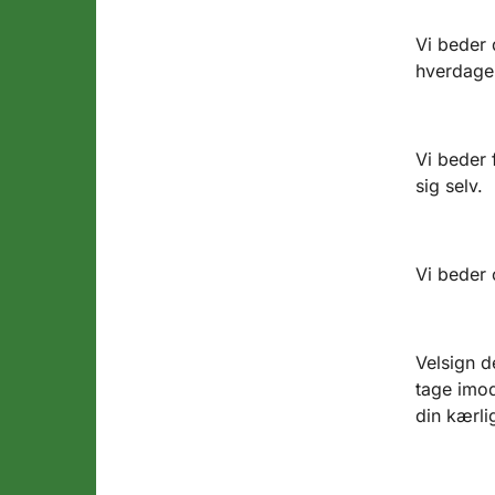
Vi beder 
hverdage
Vi beder 
sig selv.
Vi beder 
Velsign d
tage imod 
din kærli