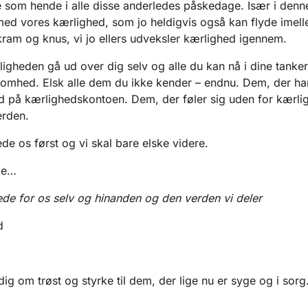
 som hende i alle disse anderledes påskedage. Især i denne 
med vores kærlighed, som jo heldigvis også kan flyde imel
ram og knus, vi jo ellers udveksler kærlighed igennem.
igheden gå ud over dig selv og alle du kan nå i dine tanke
mhed. Elsk alle dem du ikke kender – endnu. Dem, der ha
 på kærlighedskontoen. Dem, der føler sig uden for kærli
erden.
de os først og vi skal bare elske videre.
ke…
de for os selv og hinanden og den verden vi deler
d
dig om trøst og styrke til dem, der lige nu er syge og i sorg