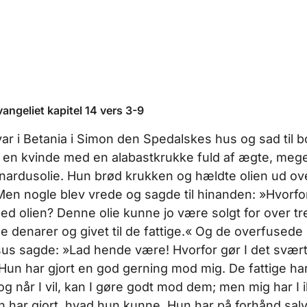
ngeliet kapitel 14 vers 3-9
ar i Betania i Simon den Spedalskes hus og sad til b
 en kvinde med en alabastkrukke fuld af ægte, meg
nardusolie. Hun brød krukken og hældte olien ud ov
en nogle blev vrede og sagde til hinanden: »Hvorfo
d olien? Denne olie kunne jo være solgt for over tr
 denarer og givet til de fattige.« Og de overfusede
s sagde: »Lad hende være! Hvorfor gør I det svært
un har gjort en god gerning mod mig. De fattige har I
 og når I vil, kan I gøre godt mod dem; men mig har I 
un har gjort, hvad hun kunne. Hun har på forhånd salv