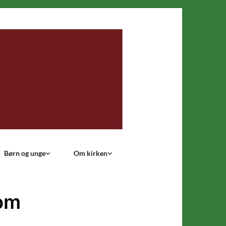
Børn og unge
Om kirken
om