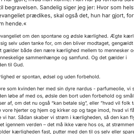
il begravelsen. Sandelig siger jeg jer: Hvor som helst
vangeliet prædikes, skal også det, hun har gjort, fort
m hende.«
evangeliet om den spontane og ødsle kærlighed. Ægte kærl
 sig selv uden tanke for, om den bliver modtaget, gengældt 
et gælder både den nære kærlighed mellem to mennesker o
enneskelige sammenhænge og samfund. Og det gælder i
en til Gud.
ighed er spontan, ødsel og uden forbehold.
øre som kvinden her med sin dyre nardus - parfumeolie, vi s
en løbe af med os, ødsle den bort uden forbehold og smål
ser af, om det nu også “kan betale sig”, eller ”hvad vil folk 
e vore hjerter og hjem og kirker op og tage imod, hvad vi f
e vi har. Sådan skaber vi strøm i kærligheden, så den kan fly
et igennem verden – det må ikke være hos os, at strømmen
holder kærligheden fast, putter med den til os selv eller spa