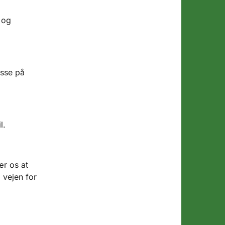
 og
asse på
l.
ær os at
i vejen for