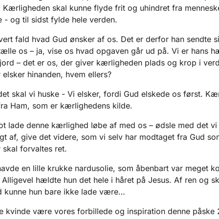
e. Kærligheden skal kunne flyde frit og uhindret fra menneske
- og til sidst fylde hele verden.
hvert fald hvad Gud ønsker af os. Det er derfor han sendte s
rtælle os – ja, vise os hvad opgaven går ud på. Vi er hans 
 jord – det er os, der giver kærligheden plads og krop i ver
r elsker hinanden, hvem ellers?
et skal vi huske - Vi elsker, fordi Gud elskede os først. Kæ
ra Ham, som er kærlighedens kilde.
lot lade denne kærlighed løbe af med os – ødsle med det vi 
ligt af, give det videre, som vi selv har modtaget fra Gud so
skal forvaltes ret.
avde en lille krukke nardusolie, som åbenbart var meget k
Alligevel hældte hun det hele i håret på Jesus. Af ren og s
d kunne hun bare ikke lade være…
 kvinde være vores forbillede og inspiration denne påske 