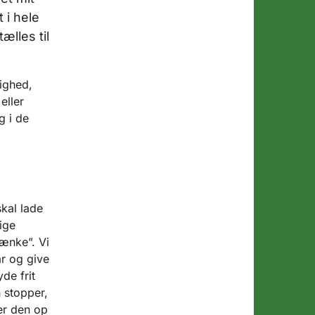
 i hele
ælles til
ighed,
eller
g i de
kal lade
ige
tænke”. Vi
år og give
de frit
 stopper,
rer den op