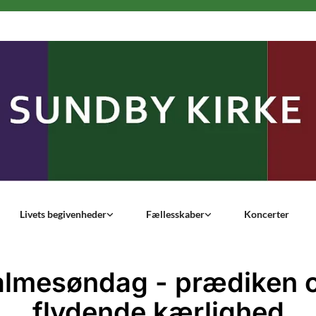
Livets begivenheder
Fællesskaber
Koncerter
almesøndag - prædiken 
flydende kærlighed