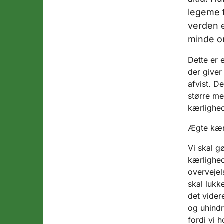
legeme t
verden e
minde o
Dette er 
der giver
afvist. D
større m
kærlighed
Ægte kærl
Vi skal g
kærlighed
overvejel
skal lukk
det vider
og uhindr
fordi vi 