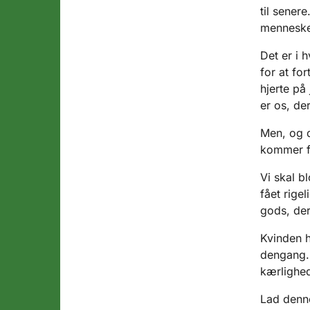
til sener
menneske 
Det er i 
for at fo
hjerte på
er os, de
Men, og d
kommer f
Vi skal b
fået rige
gods, der 
Kvinden h
dengang. 
kærlighe
Lad denne