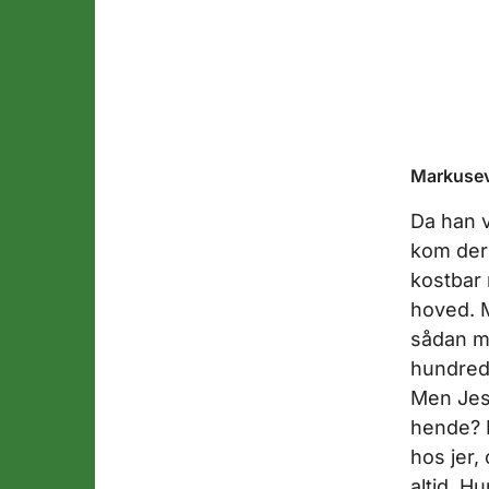
Markuseva
Da han v
kom der
kostbar 
hoved. M
sådan me
hundrede
Men Jesu
hende? H
hos jer,
altid. H