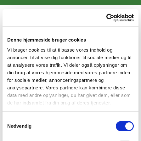
Denne hjemmeside bruger cookies
Vi bruger cookies til at tilpasse vores indhold og
annoncer, til at vise dig funktioner til sociale medier og til
at analysere vores trafik. Vi deler også oplysninger om
din brug af vores hjemmeside med vores partnere inden
for sociale medier, annonceringspartnere og
analysepartnere. Vores partnere kan kombinere disse
Menighedsmøde 11. Juni
data med andre oplysninger, du har givet dem, eller som
2017
de har indsamlet fra din brug af deres tjenester.
S
For Sundby og Nathanaels sogne i Nathanaels
Nødvendig
a
sognegård.
m