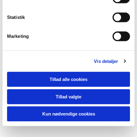
y
Accepter cookies
k
k
Statistik
e
v
Marketing
a
l
g
Vis detaljer
Tillad alle cookies
Accepter venligst marketingcookies for
at se denne video.
Tillad valgte
Accepter cookies
Kun nødvendige cookies