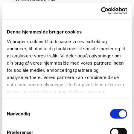
Denne hjemmeside bruger cookies
Accepter venligst marketingcookies for
Vi bruger cookies til at tilpasse vores indhold og
at se denne video.
annoncer, til at vise dig funktioner til sociale medier og til
Accepter cookies
at analysere vores trafik. Vi deler også oplysninger om
din brug af vores hjemmeside med vores partnere inden
for sociale medier, annonceringspartnere og
analysepartnere. Vores partnere kan kombinere disse
data med andre oplysninger, du har givet dem, eller som
de har indsamlet fra din brug af deres tjenester.
S
Nødvendig
a
m
Accepter venligst marketingcookies for
t
at se denne video.
Præferencer