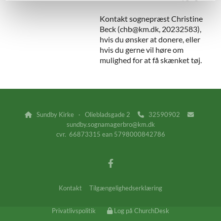
Kontakt sognepræst Christine
Beck (chb@km.dk, 20232583),
hvis du ønsker at donere, eller
hvis du gerne vil høre om
mulighed for at få skænket tøj.
Sundby Kirke · Oliebladsgade 2
32590902



sundby.sognamagerbro@km.dk
cvr. 66873315 ean 5798000842786
Kontakt
Tilgængelighedserklæring
Privatlivspolitik
Log på ChurchDesk