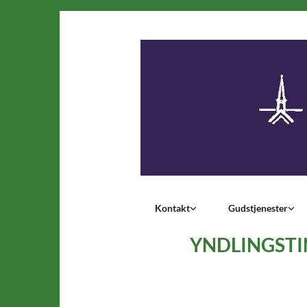
Kontakt
Gudstjenester
YNDLINGST