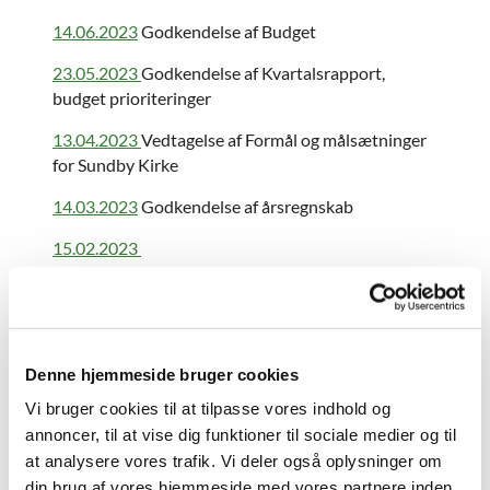
14.06.2023
Godkendelse af Budget
23.05.2023
Godkendelse af Kvartalsrapport,
budget prioriteringer
13.04.2023
Vedtagelse af Formål og målsætninger
for Sundby Kirke
14.03.2023
Godkendelse af årsregnskab
15.02.2023
11.01.2023
Behandling af forretningsorden og div.
vedtægter.
2022
Denne hjemmeside bruger cookies
14.12.2022
Nedsættelse af udvalg
Vi bruger cookies til at tilpasse vores indhold og
annoncer, til at vise dig funktioner til sociale medier og til
17.11.2022 konstituering af nyt råd
at analysere vores trafik. Vi deler også oplysninger om
17.11.2022 godkendelse af kvartalsrapport
din brug af vores hjemmeside med vores partnere inden