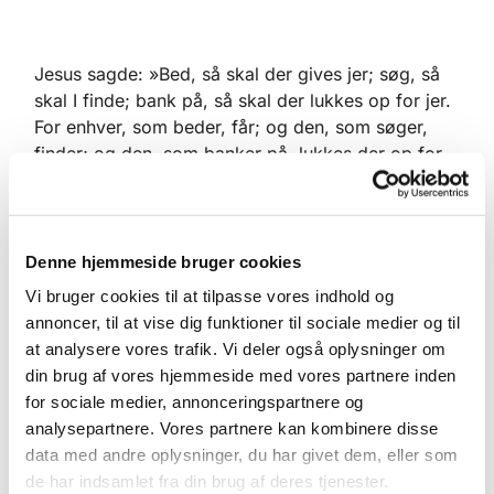
Jesus sagde: »Bed, så skal der gives jer; søg, så
skal I finde; bank på, så skal der lukkes op for jer.
For enhver, som beder, får; og den, som søger,
finder; og den, som banker på, lukkes der op for.
Eller hvem af jer vil give sin søn en sten, når han
beder om et brød, eller give ham en slange, når
han beder om en fisk? Når da I, som er onde, kan
give jeres børn gode gaver, hvor meget snarere vil
Denne hjemmeside bruger cookies
så ikke jeres fader, som er i himlene, give gode
Vi bruger cookies til at tilpasse vores indhold og
gaver til dem, der beder ham! Derfor: Alt, hvad I
annoncer, til at vise dig funktioner til sociale medier og til
vil, at mennesker skal gøre mod jer, det skal I også
at analysere vores trafik. Vi deler også oplysninger om
gøre mod dem.«
din brug af vores hjemmeside med vores partnere inden
for sociale medier, annonceringspartnere og
Matthæusevangeliet 7,7-12
analysepartnere. Vores partnere kan kombinere disse
data med andre oplysninger, du har givet dem, eller som
de har indsamlet fra din brug af deres tjenester.