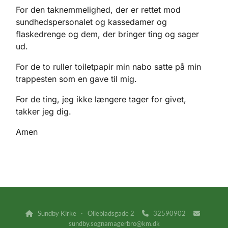
For den taknemmelighed, der er rettet mod
sundhedspersonalet og kassedamer og
flaskedrenge og dem, der bringer ting og sager
ud.
For de to ruller toiletpapir min nabo satte på min
trappesten som en gave til mig.
For de ting, jeg ikke længere tager for givet,
takker jeg dig.
Amen
Sundby Kirke · Oliebladsgade 2
32590902



sundby.sognamagerbro@km.dk