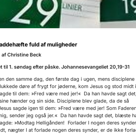
laddehæfte fuld af muligheder
af Christine Beck
t til 1. søndag efter påske. Johannesevangeliet 20,19-31
n den samme dag, den første dag i ugen, mens disciplene 
lukkede døre af frygt for jøderne, kom Jesus og stod midt 
gde til dem: »Fred være med jer!« Da han havde sagt det,
ine hænder og sin side. Disciplene blev glade, da de så
esus sagde igen til dem: »Fred være med jer! Som Faderen
ig, sender jeg også jer.« Da han havde sagt det, blæste h
gde: »Modtag Helligånden! Forlader I nogen deres synder
dt, nægter I at forlade nogen deres synder, er de ikke forla