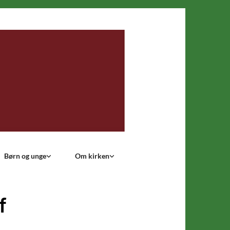
Børn og unge
Om kirken
f