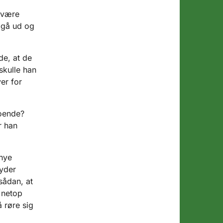
 være
 gå ud og
de, at de
skulle han
er for
roende?
r han
 nye
tyder
sådan, at
 netop
 røre sig