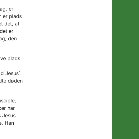
ag, er
r er plads
t det, at
det er
ag, den
ave plads
ad Jesus`
ndte døden
sciple,
ker har
s Jesus
e. Han