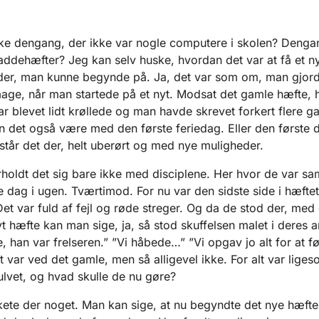
n
ske dengang, der ikke var nogle computere i skolen? Deng
laddehæfter? Jeg kan selv huske, hvordan det var at få et nyt
der, man kunne begynde på. Ja, det var som om, man gjord
age, når man startede på et nyt. Modsat det gamle hæfte, 
ar blevet lidt krøllede og man havde skrevet forkert flere g
 det også være med den første feriedag. Eller den første d
står det der, helt uberørt og med nye muligheder.
holdt det sig bare ikke med disciplene. Her hvor de var sam
e dag i ugen. Tværtimod. For nu var den sidste side i hæftet
Det var fuld af fejl og røde streger. Og da de stod der, med
yt hæfte kan man sige, ja, så stod skuffelsen malet i deres a
e, han var frelseren.” ”Vi håbede…” ”Vi opgav jo alt for at f
 var ved det gamle, men så alligevel ikke. For alt var liges
ulvet, og hvad skulle de nu gøre?
ete der noget. Man kan sige, at nu begyndte det nye hæfte