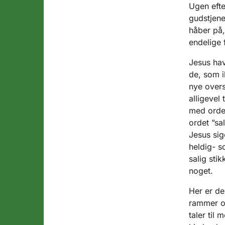
Ugen efte
gudstjene
håber på,
endelige 
Jesus hav
de, som i
nye overs
alligevel 
med ordet
ordet ”sa
Jesus sig
heldig- s
salig sti
noget.
Her er de
rammer og
taler til 