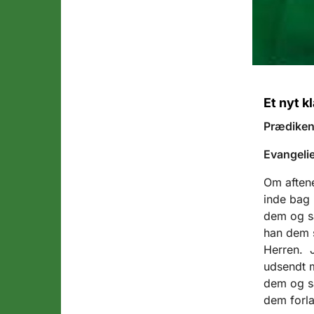
Et nyt k
Prædiken 
Evangelie
Om aftene
inde bag 
dem og sa
han dem s
Herren. J
udsendt m
dem og sa
dem forla