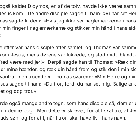
også kaldet Didymos, en af de tolv, havde ikke været sa
esus kom. De andre disciple sagde til ham: »Vi har set He
as sagde til dem: »Hvis jeg ikke ser naglemærkerne i han
r min finger i naglemærkerne og stikker min hånd i hans side
«
 efter var hans disciple atter samlet, og Thomas var sam
kom Jesus, mens dørene var lukkede, og stod midt iblandt
red være med jer!« Derpå sagde han til Thomas: »Ræk din
 er mine hænder, og ræk din hånd frem og stik den i min si
 vantro, men troende.« Thomas svarede: »Min Herre og mi
us sagde til ham: »Du tror, fordi du har set mig. Salige er
set og dog tror.«
rde også mange andre tegn, som hans disciple så; dem er 
m i denne bog. Men dette er skrevet, for at I skal tro, at Je
uds søn, og for at I, når I tror, skal have liv i hans navn.