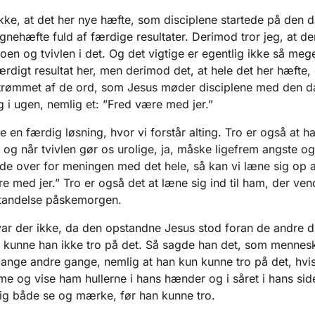
ikke, at det her nye hæfte, som disciplene startede på den d
gnehæfte fuld af færdige resultater. Derimod tror jeg, at de
roen og tvivlen i det. Og det vigtige er egentlig ikke så mege
færdigt resultat her, men derimod det, at hele det her hæfte, 
rømmet af de ord, som Jesus møder disciplene med den d
g i ugen, nemlig et: ”Fred være med jer.”
ke en færdig løsning, hvor vi forstår alting. Tro er også at h
n, og når tvivlen gør os urolige, ja, måske ligefrem angste og
de over for meningen med det hele, så kan vi læne sig op 
e med jer.” Tro er også det at læne sig ind til ham, der ve
standelse påskemorgen.
r der ikke, da den opstandne Jesus stod foran de andre di
 kunne han ikke tro på det. Så sagde han det, som mennes
ange andre gange, nemlig at han kun kunne tro på det, hvi
me og vise ham hullerne i hans hænder og i såret i hans sid
lig både se og mærke, før han kunne tro.