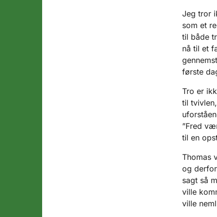
Jeg tror 
som et re
til både t
nå til et 
gennemst
første da
Tro er ik
til tvivle
uforståen
”Fred vær
til en op
Thomas va
og derfor
sagt så m
ville kom
ville nem