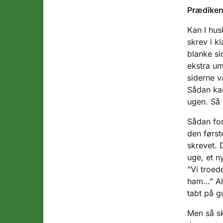
Prædike
Kan I hu
skrev i k
blanke si
ekstra um
siderne v
Sådan kan
ugen. Så 
Sådan for
den først
skrevet. 
uge, et n
”Vi troed
ham…” Alt
tabt på g
Men så sk