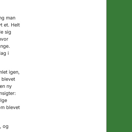
ang man
 et. Helt
e sig
hvor
ange.
ag i
let igen,
 blevet
 en ny
nsigter:
ølge
om blevet
, og