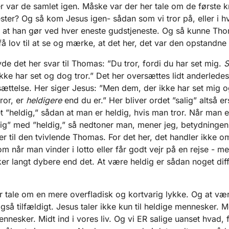
r var de samlet igen. Måske var der her tale om de første k
ster? Og så kom Jesus igen- sådan som vi tror på, eller i hv
 at han gør ved hver eneste gudstjeneste. Og så kunne Th
få lov til at se og mærke, at det her, det var den opstandne
de det her svar til Thomas: ”Du tror, fordi du har set mig.
S
kke har set og dog tror.” Det her oversættes lidt anderledes
ættelse. Her siger Jesus: ”Men dem, der ikke har set mig o
tror, er
heldigere
end du er.” Her bliver ordet ”salig” altså ers
 ”heldig,” sådan at man er heldig, hvis man tror. Når man er
lig” med ”heldig,” så nedtoner man, mener jeg, betydningen 
er til den tvivlende Thomas. For det her, det handler ikke o
om når man vinder i lotto eller får godt vejr på en rejse - m
kker langt dybere end det. At være heldig er sådan noget dif
r tale om en mere overfladisk og kortvarig lykke. Og at væ
så tilfældigt. Jesus taler ikke kun til heldige mennesker. 
mennesker. Midt ind i vores liv. Og vi ER salige uanset hvad, 