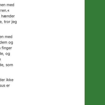
mmen med
rren.«
s hænder
, tror jeg
men med
 dem og
 finger
de, og
n
 de, som
der ikke
sus er