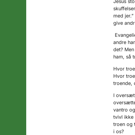
Jesus sto
skuffels
med jer.”
give andr
Evangelie
andre har
det? Men 
ham, så t
Hvor troe
Hvor troe
troende, 
I oversæt
oversætte
vantro og
tvivl ikk
troen og 
i os?