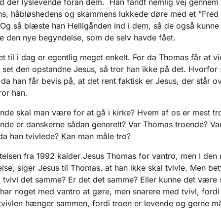
d der lyslevende foran dem. Han fandt nemlig vej gennem
ens, håbløshedens og skammens lukkede døre med et ”Fred
 Og så blæste han Helligånden ind i dem, så de også kunne
e den nye begyndelse, som de selv havde fået.
t til i dag er egentlig meget enkelt. For da Thomas får at vi
 set den opstandne Jesus, så tror han ikke på det. Hvorfor 
da han får bevis på, at det rent faktisk er Jesus, der står ov
ror han.
nde skal man være for at gå i kirke? Hvem af os er mest t
nde er danskerne sådan generelt? Var Thomas troende? Va
da han tvivlede? Kan man måle tro?
telsen fra 1992 kalder Jesus Thomas for vantro, men I den
lse, siger Jesus til Thomas, at han ikke skal tvivle. Men be
 tvivl det samme? Er det det samme? Eller kunne det være 
e har noget med vantro at gøre, men snarere med tvivl, fordi
tvivlen hænger sammen, fordi troen er levende og gerne må