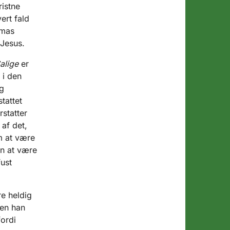
ristne
ert fald
omas
 Jesus.
alige
er
 i den
g
tattet
statter
af det,
m at være
en at være
fust
re heldig
Men han
fordi