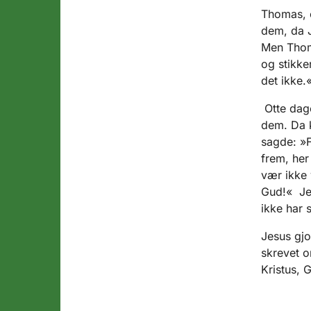
Thomas, 
dem, da J
Men Thom
og stikke
det ikke.
Otte dage
dem. Da 
sagde: »F
frem, her
vær ikke
Gud!« Jes
ikke har 
Jesus gjo
skrevet o
Kristus, G