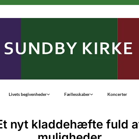
Livets begivenheder
Fællesskaber
Koncerter
Et nyt kladdehæfte fuld a
muligheder