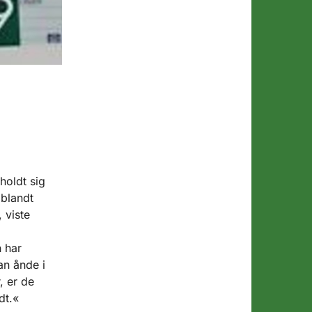
holdt sig
iblandt
 viste
 har
an ånde i
, er de
dt.«