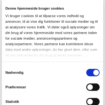
Denne hjemmeside bruger cookies
Vi bruger cookies til at tilpasse vores indhold og
annoncer, til at vise dig funktioner til sociale medier og til
at analysere vores trafik. Vi deler også oplysninger om
din brug af vores hjemmeside med vores partnere inden
for sociale medier, annonceringspartnere og
Tirsdag 1. september 2026, kl. 16:30
analysepartnere. Vores partnere kan kombinere disse
data med andre oplysninger, du har givet dem, eller som
Kirken, Amagerbrogade 71, 2300
de har indsamlet fra din brug af deres tjenester.
København S
S
Nødvendig
a
Dagens liturg
m
t
Præferencer
y
k
Hver tirsdag kl. 16.30 beder vi om fred i os selv og
k
Statistik
i verden