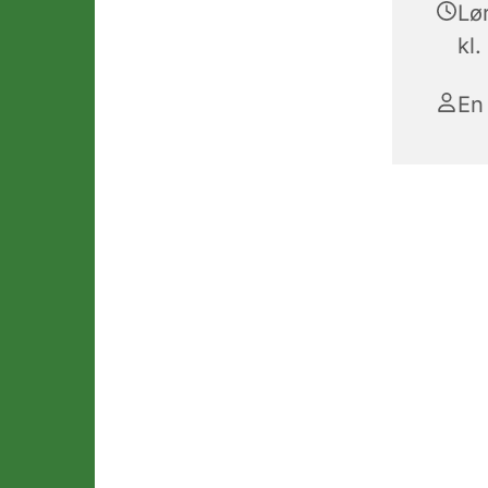
Lø
kl.
En