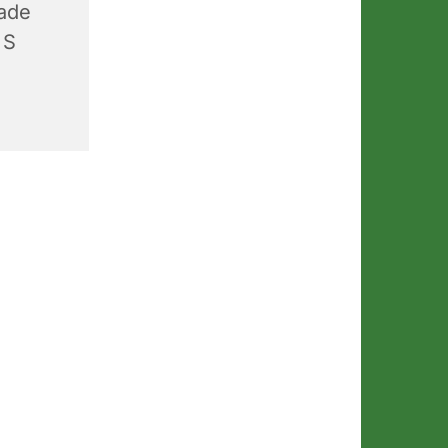
ade
 S