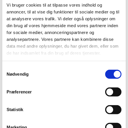
Vi bruger cookies til at tilpasse vores indhold og
annoncer, til at vise dig funktioner til sociale medier og til
at analysere vores trafik. Vi deler også oplysninger om
din brug af vores hjemmeside med vores partnere inden
for sociale medier, annonceringspartnere og
analysepartnere. Vores partnere kan kombinere disse
data med andre oplysninger, du har givet dem, eller som
de har indsamlet fra din brug af deres tjenester.
Onsdag 9. december 2026, kl. 19:00
S
Nødvendig
a
Salen, Oliebladsgade 2, 2300
m
København S
t
Præferencer
y
k
k
Statistik
e
v
Marketing