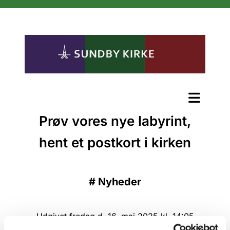
Prøv vores nye labyrint,
hent et postkort i kirken
#
Nyheder
Udgivet fredag d. 16. maj 2025 kl. 14:05