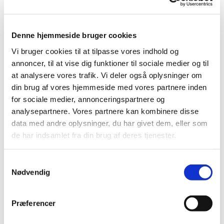
Denne hjemmeside bruger cookies
Vi bruger cookies til at tilpasse vores indhold og
annoncer, til at vise dig funktioner til sociale medier og til
at analysere vores trafik. Vi deler også oplysninger om
din brug af vores hjemmeside med vores partnere inden
for sociale medier, annonceringspartnere og
analysepartnere. Vores partnere kan kombinere disse
data med andre oplysninger, du har givet dem, eller som
© Torben Eskerod
de har indsamlet fra din brug af deres tjenester.
Prøv vores nye labyrint, hent et postkort i
S
kirken
Nødvendig
a
m
Så fik vi indviet vores labyrint 2. pinsedag og her i
t
december 2025 har vi lavet 5 postkort med
Præferencer
y
inspiration til at gå labyrinten.
k
Postkortene er på endevæggen i kirken og kan