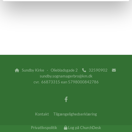
Sundby Kirke · Oliebladsgade 2
32590902



sundby.sognamagerbro@km.dk
cvr. 66873315 ean 5798000842786
Kontakt
Tilgængelighedserklæring
Privatlivspolitik
Log på ChurchDesk