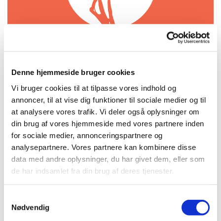
Denne hjemmeside bruger cookies
Søndag 11. oktober 2026, kl. 18:00 -
Vi bruger cookies til at tilpasse vores indhold og
annoncer, til at vise dig funktioner til sociale medier og til
21:00
at analysere vores trafik. Vi deler også oplysninger om
din brug af vores hjemmeside med vores partnere inden
Kirken, Amagerbrogade 71, 2300
for sociale medier, annonceringspartnere og
København S
analysepartnere. Vores partnere kan kombinere disse
data med andre oplysninger, du har givet dem, eller som
gratis
de har indsamlet fra din brug af deres tjenester.
S
Nødvendig
a