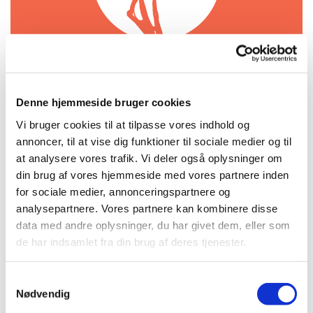
Denne hjemmeside bruger cookies
Søndag 17. januar 2027, kl. 18:00 -
Vi bruger cookies til at tilpasse vores indhold og
annoncer, til at vise dig funktioner til sociale medier og til
21:00
at analysere vores trafik. Vi deler også oplysninger om
din brug af vores hjemmeside med vores partnere inden
Kirken, Amagerbrogade 71, 2300
for sociale medier, annonceringspartnere og
København S
analysepartnere. Vores partnere kan kombinere disse
data med andre oplysninger, du har givet dem, eller som
gratis
de har indsamlet fra din brug af deres tjenester.
S
Nødvendig
a