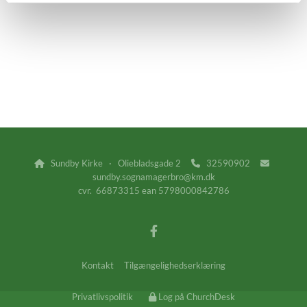
Sundby Kirke · Oliebladsgade 2
32590902



sundby.sognamagerbro@km.dk
cvr. 66873315 ean 5798000842786
Kontakt
Tilgængelighedserklæring
Privatlivspolitik
Log på ChurchDesk