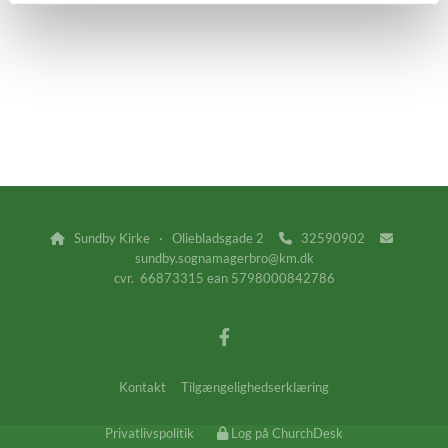
Sundby Kirke · Oliebladsgade 2
32590902



sundby.sognamagerbro@km.dk
cvr. 66873315 ean 5798000842786
Kontakt
Tilgængelighedserklæring
Privatlivspolitik
Log på ChurchDesk