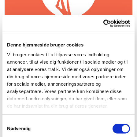
Denne hjemmeside bruger cookies
Søndag 14. februar 2027, kl. 18:00 -
Vi bruger cookies til at tilpasse vores indhold og
annoncer, til at vise dig funktioner til sociale medier og til
21:00
at analysere vores trafik. Vi deler også oplysninger om
din brug af vores hjemmeside med vores partnere inden
Kirken, Amagerbrogade 71, 2300
for sociale medier, annonceringspartnere og
København S
analysepartnere. Vores partnere kan kombinere disse
data med andre oplysninger, du har givet dem, eller som
gratis
de har indsamlet fra din brug af deres tjenester.
S
Nødvendig
a