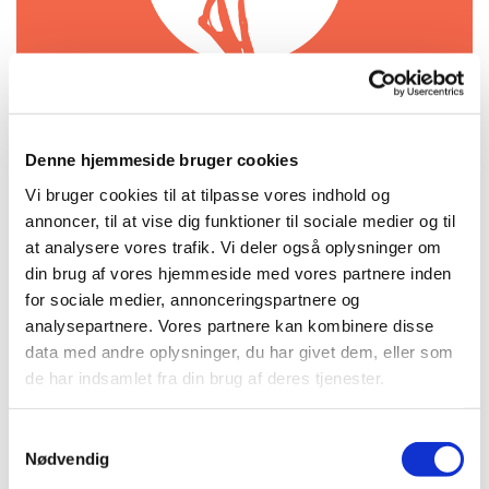
Denne hjemmeside bruger cookies
Søndag 21. marts 2027, kl. 18:00 -
Vi bruger cookies til at tilpasse vores indhold og
annoncer, til at vise dig funktioner til sociale medier og til
21:00
at analysere vores trafik. Vi deler også oplysninger om
din brug af vores hjemmeside med vores partnere inden
Kirken, Amagerbrogade 71, 2300
for sociale medier, annonceringspartnere og
København S
analysepartnere. Vores partnere kan kombinere disse
data med andre oplysninger, du har givet dem, eller som
gratis
de har indsamlet fra din brug af deres tjenester.
S
Nødvendig
a