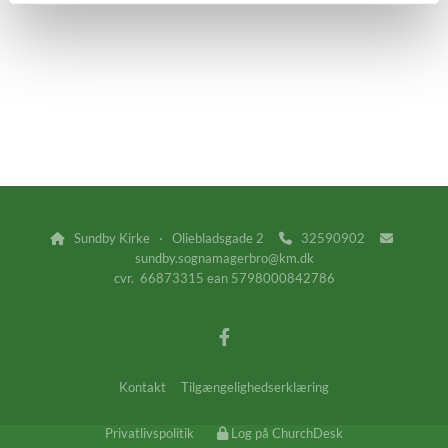
Sundby Kirke · Oliebladsgade 2
32590902



sundby.sognamagerbro@km.dk
cvr. 66873315 ean 5798000842786
Kontakt
Tilgængelighedserklæring
Privatlivspolitik
Log på ChurchDesk