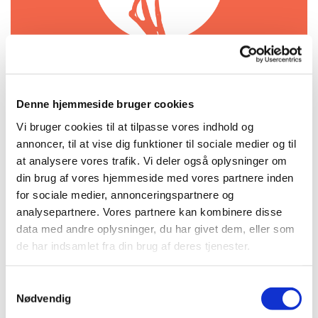
Denne hjemmeside bruger cookies
Søndag 18. juli 2027, kl. 18:00 -
Vi bruger cookies til at tilpasse vores indhold og
annoncer, til at vise dig funktioner til sociale medier og til
21:00
at analysere vores trafik. Vi deler også oplysninger om
din brug af vores hjemmeside med vores partnere inden
Kirken, Amagerbrogade 71, 2300
for sociale medier, annonceringspartnere og
København S
analysepartnere. Vores partnere kan kombinere disse
data med andre oplysninger, du har givet dem, eller som
gratis
de har indsamlet fra din brug af deres tjenester.
S
Nødvendig
a