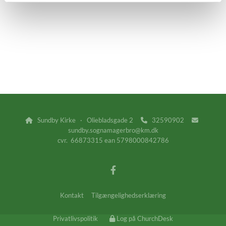
Sundby Kirke · Oliebladsgade 2
32590902



sundby.sognamagerbro@km.dk
cvr. 66873315 ean 5798000842786
Kontakt
Tilgængelighedserklæring
Privatlivspolitik
Log på ChurchDesk