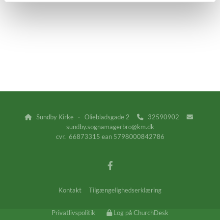
Sundby Kirke · Oliebladsgade 2
32590902



sundby.sognamagerbro@km.dk
cvr. 66873315 ean 5798000842786
Kontakt
Tilgængelighedserklæring
Privatlivspolitik
Log på ChurchDesk