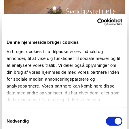
Denne hjemmeside bruger cookies
Søndag 24. oktober 2027, kl. 18:00 -
Vi bruger cookies til at tilpasse vores indhold og
annoncer, til at vise dig funktioner til sociale medier og til
21:00
at analysere vores trafik. Vi deler også oplysninger om
din brug af vores hjemmeside med vores partnere inden
Kirken, Amagerbrogade 71, 2300
for sociale medier, annonceringspartnere og
København S
analysepartnere. Vores partnere kan kombinere disse
data med andre oplysninger, du har givet dem, eller som
gratis
de har indsamlet fra din brug af deres tjenester.
S
Nødvendig
a