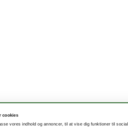
 cookies
dby Kirke · Oliebladsgade 2
32590902
sundby.sognamagerbro


cvr. 66873315 ean 5798000842786
passe vores indhold og annoncer, til at vise dig funktioner til soci