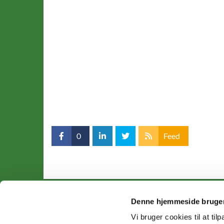
0
Feed
Denne hjemmeside bruger
Sun

Vi bruger cookies til at til