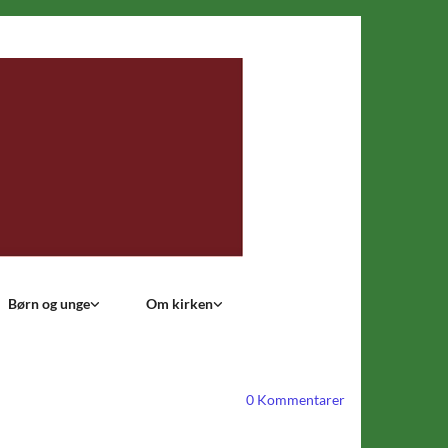
Børn og unge
Om kirken
0
Kommentarer