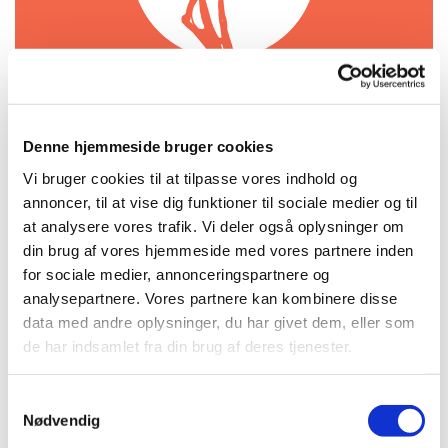
Denne hjemmeside bruger cookies
Søndag 16. august 2026, kl. 18:00 -
Vi bruger cookies til at tilpasse vores indhold og
annoncer, til at vise dig funktioner til sociale medier og til
21:00
at analysere vores trafik. Vi deler også oplysninger om
din brug af vores hjemmeside med vores partnere inden
Kirken, Amagerbrogade 71, 2300
for sociale medier, annonceringspartnere og
København S
analysepartnere. Vores partnere kan kombinere disse
data med andre oplysninger, du har givet dem, eller som
gratis
de har indsamlet fra din brug af deres tjenester.
S
Nødvendig
a