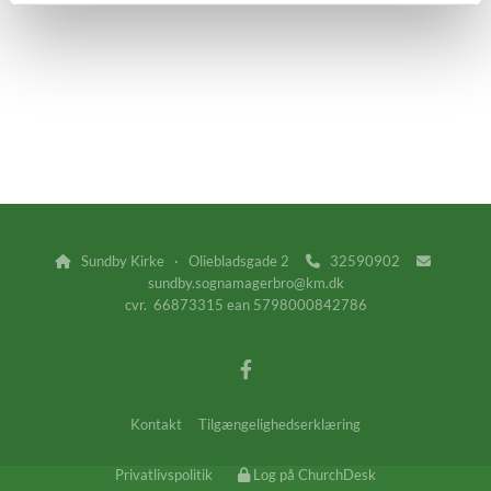
Sundby Kirke · Oliebladsgade 2
32590902



sundby.sognamagerbro@km.dk
cvr. 66873315 ean 5798000842786
Kontakt
Tilgængelighedserklæring
Privatlivspolitik
Log på ChurchDesk