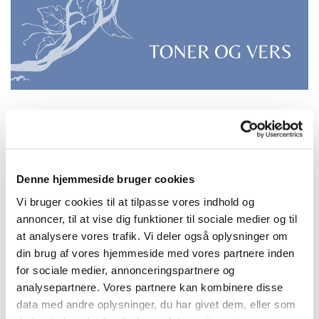
Søndag 12. juli 2026, kl. 18:00 -
21:00
Denne hjemmeside bruger cookies
Vi bruger cookies til at tilpasse vores indhold og
Kirken, Amagerbrogade 71, 2300
annoncer, til at vise dig funktioner til sociale medier og til
at analysere vores trafik. Vi deler også oplysninger om
København S
din brug af vores hjemmeside med vores partnere inden
for sociale medier, annonceringspartnere og
gratis
analysepartnere. Vores partnere kan kombinere disse
data med andre oplysninger, du har givet dem, eller som