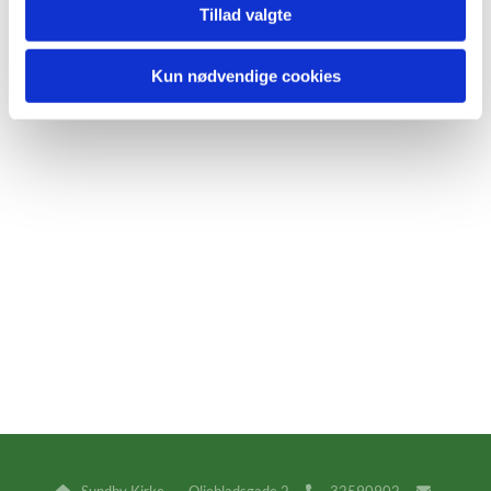
Tillad valgte
Kun nødvendige cookies
Sundby Kirke · Oliebladsgade 2
32590902