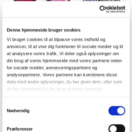
Denne hjemmeside bruger cookies
Vi bruger cookies til at tilpasse vores indhold og
annoncer, til at vise dig funktioner til sociale medier og til
Torsdag 12. november 2026, kl.
at analysere vores trafik. Vi deler også oplysninger om
din brug af vores hjemmeside med vores partnere inden
16:00
for sociale medier, annonceringspartnere og
analysepartnere. Vores partnere kan kombinere disse
Kirken, Amagerbrogade 71, 2300
data med andre oplysninger, du har givet dem, eller som
København S
de har indsamlet fra din brug af deres tjenester.
Kompagniet ILT
S
Nødvendig
a
gratis
m
t
Præferencer